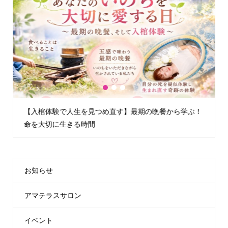
1
2
3
【入棺体験で人生を見つめ直す】最期の晩餐から学ぶ！
命を大切に生きる時間
お知らせ
アマテラスサロン
イベント