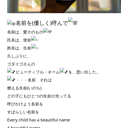
名前を(優しく)呼んで
名前は、愛そのもの
氏名は、使命
姓名は、生命
久しぶりに、
ゴダイゴさんの
ビューティフル・ネーム
を、思い出した。
・・・名前 それは
燃える生命(いのち)
どの子にもひとつの生命が光ってる
呼びかけよう名前を
すばらしい名前を
Every child has a beautiful name
A beautiful name,