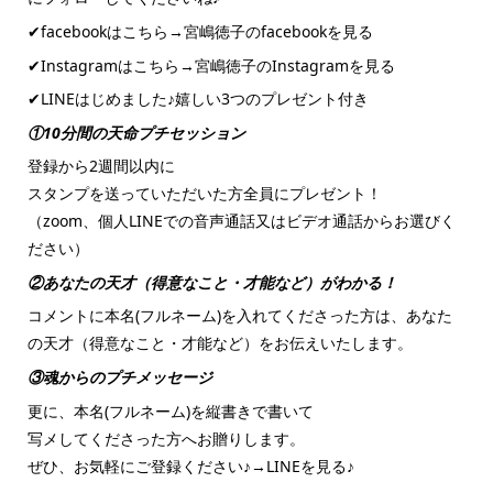
✔︎facebookはこちら→
宮嶋徳子のfacebookを見る
✔︎Instagramはこちら→
宮嶋徳子のInstagramを見る
✔︎LINEはじめました♪嬉しい3つのプレゼント付き
①10分間の天命プチセッション
登録から2週間以内に
スタンプを送っていただいた方全員にプレゼント！
（zoom、個人LINEでの音声通話又はビデオ通話からお選びく
ださい）
②あなたの天才（得意なこと・才能など）がわかる！
コメントに本名(フルネーム)を入れてくださった方は、あなた
の天才（得意なこと・才能など）をお伝えいたします。
③魂からのプチメッセージ
更に、本名(フルネーム)を縦書きで書いて
写メしてくださった方へお贈りします。
ぜひ、お気軽にご登録ください♪→
LINEを見る♪