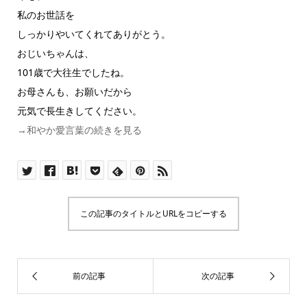
私のお世話を
しっかりやいてくれてありがとう。
おじいちゃんは、
101歳で大往生でしたね。
お母さんも、お願いだから
元気で長生きしてください。
→和やか愛言葉の続きを見る
この記事のタイトルとURLをコピーする