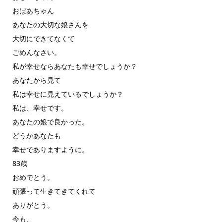
おばあちゃん
あなたの大切な娘さんを
大切にできてなくて
ごめんなさい。
私が幸せならあなたも幸せでしょうか？
あなたから見て
私は幸せに見えているでしょうか？
私は、幸せです。
あなたの娘で良かった。
どうかあなたも
幸せでありますように。
83歳
おめでとう。
頑張って生きてきてくれて
ありがとう。
今も、