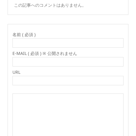
この記事へのコメントはありません。
名前 ( 必須 )
E-MAIL ( 必須 ) ※ 公開されません
URL