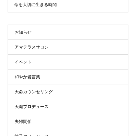
命を大切に生きる時間
お知らせ
アマテラスサロン
イベント
和やか愛言葉
天命カウンセリング
天職プロデュース
夫婦関係