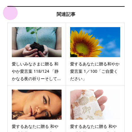
関連記事
愛しいみなさまに贈る 和
愛するあなたに贈る和やか
やか愛言葉 118/124 「静
愛言葉 1／100「ご自愛く
かなる夜の祈りーそして...
ださい」
愛するあなたに贈る 和や
愛するあなたに贈る 和や