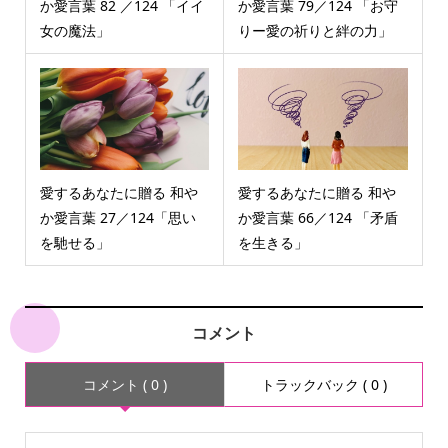
か愛言葉 82 ／124 「イイ
か愛言葉 79／124 「お守
女の魔法」
りー愛の祈りと絆の力」
愛するあなたに贈る 和や
愛するあなたに贈る 和や
か愛言葉 27／124「思い
か愛言葉 66／124 「矛盾
を馳せる」
を生きる」
コメント
コメント ( 0 )
トラックバック ( 0 )