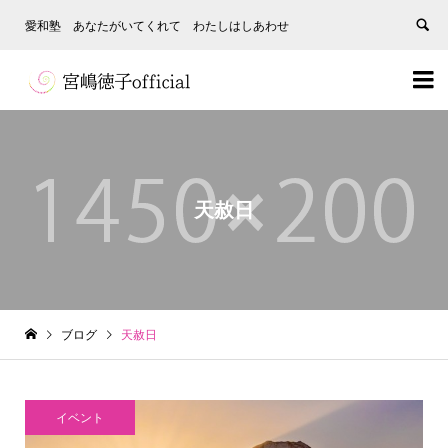
愛和塾 あなたがいてくれて わたしはしあわせ


天赦日
ブログ
天赦日
イベント