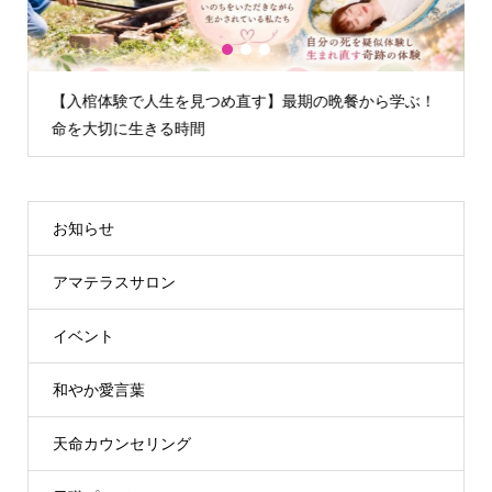
1
2
3
【入棺体験で人生を見つめ直す】最期の晩餐から学ぶ！
命を大切に生きる時間
お知らせ
アマテラスサロン
イベント
和やか愛言葉
天命カウンセリング