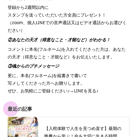
登録から2週間以内に
スタンプを送っていただいた方全員にプレゼント！
（zoom、個人LINEでの音声通話又はビデオ通話からお選びく
ださい）
②あなたの天才（得意なこと・才能など）がわかる！
コメントに本名(フルネーム)を入れてくださった方は、あなた
の天才（得意なこと・才能など）をお伝えいたします。
③魂からのプチメッセージ
更に、本名(フルネーム)を縦書きで書いて
写メしてくださった方へお贈りします。
ぜひ、お気軽にご登録ください♪→
LINEを見る♪
最近の記事
【入棺体験で人生を見つめ直す】最期の
晩餐から学ぶ！命を大切に生きる時間